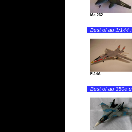
Me 262
Best of au 1/144 :
F-14A
Best of au 350e e