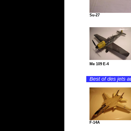
Su-27
Me 109
E-4
Best of des jets a
F-14A