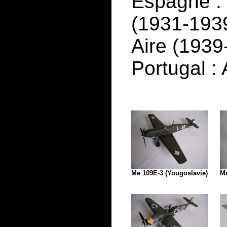
Espagne :
(1931-1939
Aire (1939-
Portugal :
Me 109E-3 (Yougoslavie)
Me