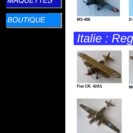
MS-406
D-
Italie : R
Fiat CR. 42AS
M