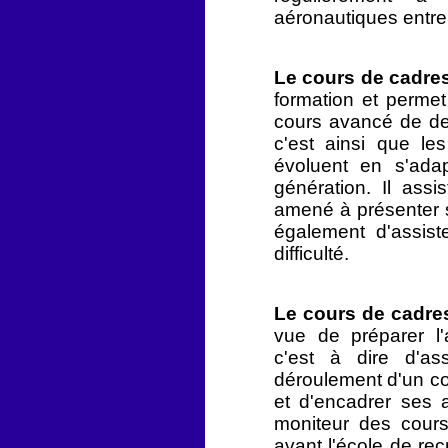
aéronautiques entre 
Le cours de cadre
formation et permet
cours avancé de dev
c'est ainsi que l
évoluent en s'ada
génération. Il assi
amené à présenter s
également d'assist
difficulté.
Le cours de cadres
vue de préparer l'
c'est à dire d'as
déroulement d'un co
et d'encadrer ses a
moniteur des cour
avant l'école de re