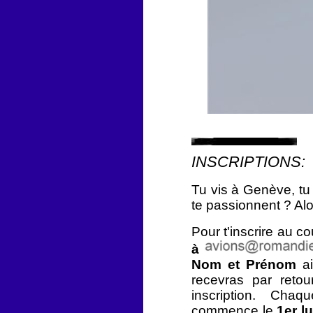
INSCRIPTIONS:
Tu vis à Genève, tu 
te passionnent ?
Alo
Pour t'inscrire au c
à
N
om et Prénom
a
recevras par retou
inscription. Ch
commence le
1er l